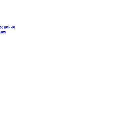
рования
ния