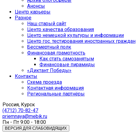
Архив блогосферы
Анонсы
Центр карьеры
Разное
Наш старый сайт
Центр качества образования
Центр немецкой культуры и информации
Центр гос. тестирования иностранных граждан
Бессмертный полк
Финансовая грамотность
Как стать самозанятым
Финансовые пирамиды
«Диктант Победы»
Контакты
Схема проезда
Контактная информация
Региональные партнёры
Россия, Курск
(4712) 70-82-47
priemnaya@mebik.ru
Пн - Пт 9:00 - 18:00
ВЕРСИЯ ДЛЯ СЛАБОВИДЯЩИХ