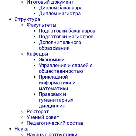
Итоговый документ
Диплом бакалавра
Диплом магистра
Структура
Факультеты
Подготовки бакалавров
Подготовки магистров
Дополнительного
образования
Кафедры
Экономики
Управления и связей с
общественностью
Прикладной
информатики и
математики
Правовых и
гуманитарных
дисциплин
Ректорат
Ученый совет
Педагогический состав
Наука
Научные сотрудники