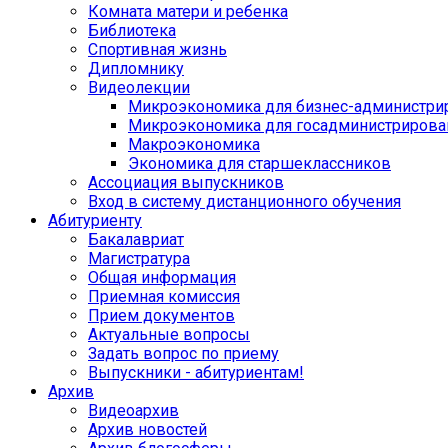
Комната матери и ребенка
Библиотека
Спортивная жизнь
Дипломнику
Видеолекции
Микроэкономика для бизнес-администри
Микроэкономика для госадминистрирова
Макроэкономика
Экономика для старшеклассников
Ассоциация выпускников
Вход в систему дистанционного обучения
Абитуриенту
Бакалавриат
Магистратура
Общая информация
Приемная комиссия
Прием документов
Актуальные вопросы
Задать вопрос по приему
Выпускники - абитуриентам!
Архив
Видеоархив
Архив новостей