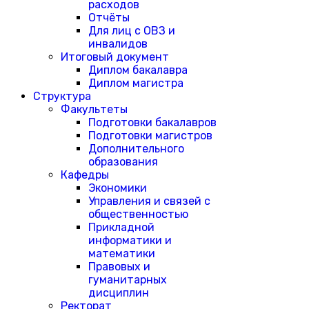
расходов
Отчёты
Для лиц с ОВЗ и
инвалидов
Итоговый документ
Диплом бакалавра
Диплом магистра
Структура
Факультеты
Подготовки бакалавров
Подготовки магистров
Дополнительного
образования
Кафедры
Экономики
Управления и связей с
общественностью
Прикладной
информатики и
математики
Правовых и
гуманитарных
дисциплин
Ректорат