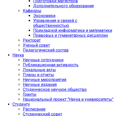
Подготовки магистров
Дополнительного образования
Кафедры
Экономики
Управления и связей с
общественностью
Прикладной информатики и математики
Правовых и гуманитарных дисциплин
Ректорат
Ученый совет
Педагогический состав
Наука
Научные сотрудники
Публикационная активность
Локальные акты
Планы и отчеты
Научные мероприятия
Научные издания
Студенческое научное общество
Гранты
Национальный проект "Наука и университеты"
Студенту
Расписание
Студенческий совет