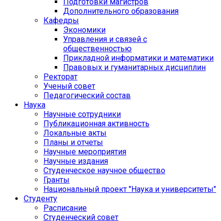
Подготовки магистров
Дополнительного образования
Кафедры
Экономики
Управления и связей с
общественностью
Прикладной информатики и математики
Правовых и гуманитарных дисциплин
Ректорат
Ученый совет
Педагогический состав
Наука
Научные сотрудники
Публикационная активность
Локальные акты
Планы и отчеты
Научные мероприятия
Научные издания
Студенческое научное общество
Гранты
Национальный проект "Наука и университеты"
Студенту
Расписание
Студенческий совет