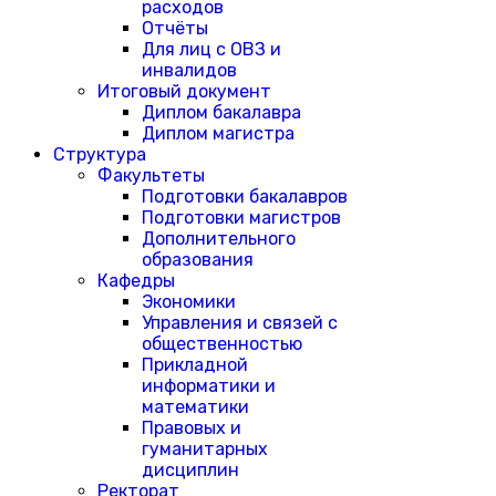
расходов
Отчёты
Для лиц с ОВЗ и
инвалидов
Итоговый документ
Диплом бакалавра
Диплом магистра
Структура
Факультеты
Подготовки бакалавров
Подготовки магистров
Дополнительного
образования
Кафедры
Экономики
Управления и связей с
общественностью
Прикладной
информатики и
математики
Правовых и
гуманитарных
дисциплин
Ректорат