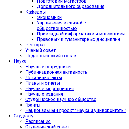
Подготовки магистров
Дополнительного образования
Кафедры
Экономики
Управления и связей с
общественностью
Прикладной информатики и математики
Правовых и гуманитарных дисциплин
Ректорат
Ученый совет
Педагогический состав
Наука
Научные сотрудники
Публикационная активность
Локальные акты
Планы и отчеты
Научные мероприятия
Научные издания
Студенческое научное общество
Гранты
Национальный проект "Наука и университеты"
Студенту
Расписание
Студенческий совет