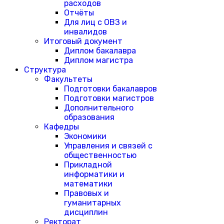
расходов
Отчёты
Для лиц с ОВЗ и
инвалидов
Итоговый документ
Диплом бакалавра
Диплом магистра
Структура
Факультеты
Подготовки бакалавров
Подготовки магистров
Дополнительного
образования
Кафедры
Экономики
Управления и связей с
общественностью
Прикладной
информатики и
математики
Правовых и
гуманитарных
дисциплин
Ректорат