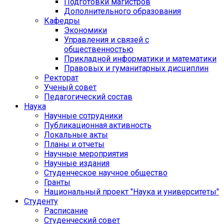
Подготовки магистров
Дополнительного образования
Кафедры
Экономики
Управления и связей с
общественностью
Прикладной информатики и математики
Правовых и гуманитарных дисциплин
Ректорат
Ученый совет
Педагогический состав
Наука
Научные сотрудники
Публикационная активность
Локальные акты
Планы и отчеты
Научные мероприятия
Научные издания
Студенческое научное общество
Гранты
Национальный проект "Наука и университеты"
Студенту
Расписание
Студенческий совет