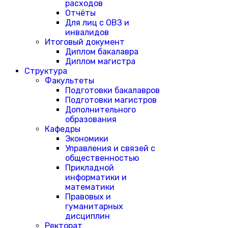
расходов
Отчёты
Для лиц с ОВЗ и
инвалидов
Итоговый документ
Диплом бакалавра
Диплом магистра
Структура
Факультеты
Подготовки бакалавров
Подготовки магистров
Дополнительного
образования
Кафедры
Экономики
Управления и связей с
общественностью
Прикладной
информатики и
математики
Правовых и
гуманитарных
дисциплин
Ректорат