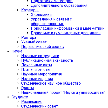
Подготовки магистров
Дополнительного образования
Кафедры
Экономики
Управления и связей с
общественностью
Прикладной информатики и математики
Правовых и гуманитарных дисциплин
Ректорат
Ученый совет
Педагогический состав
Наука
Научные сотрудники
Публикационная активность
Локальные акты
Планы и отчеты
Научные мероприятия
Научные издания
Студенческое научное общество
Гранты
Национальный проект "Наука и университеты"
Студенту
Расписание
Студенческий совет