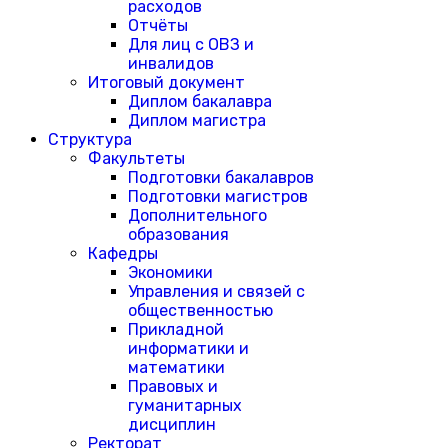
расходов
Отчёты
Для лиц с ОВЗ и
инвалидов
Итоговый документ
Диплом бакалавра
Диплом магистра
Структура
Факультеты
Подготовки бакалавров
Подготовки магистров
Дополнительного
образования
Кафедры
Экономики
Управления и связей с
общественностью
Прикладной
информатики и
математики
Правовых и
гуманитарных
дисциплин
Ректорат