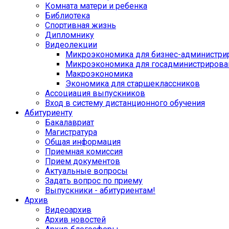
Комната матери и ребенка
Библиотека
Спортивная жизнь
Дипломнику
Видеолекции
Микроэкономика для бизнес-администри
Микроэкономика для госадминистрирова
Макроэкономика
Экономика для старшеклассников
Ассоциация выпускников
Вход в систему дистанционного обучения
Абитуриенту
Бакалавриат
Магистратура
Общая информация
Приемная комиссия
Прием документов
Актуальные вопросы
Задать вопрос по приему
Выпускники - абитуриентам!
Архив
Видеоархив
Архив новостей