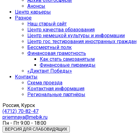
Архив блогосферы
Анонсы
Центр карьеры
Разное
Наш старый сайт
Центр качества образования
Центр немецкой культуры и информации
Центр гос. тестирования иностранных граждан
Бессмертный полк
Финансовая грамотность
Как стать самозанятым
Финансовые пирамиды
«Диктант Победы»
Контакты
Схема проезда
Контактная информация
Региональные партнёры
Россия, Курск
(4712) 70-82-47
priemnaya@mebik.ru
Пн - Пт 9:00 - 18:00
ВЕРСИЯ ДЛЯ СЛАБОВИДЯЩИХ