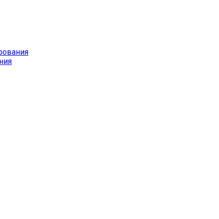
рования
ния