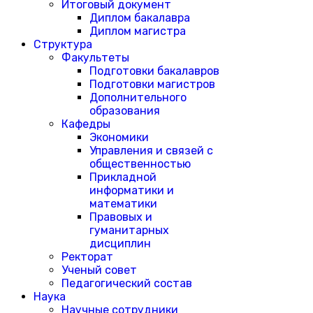
Итоговый документ
Диплом бакалавра
Диплом магистра
Структура
Факультеты
Подготовки бакалавров
Подготовки магистров
Дополнительного
образования
Кафедры
Экономики
Управления и связей с
общественностью
Прикладной
информатики и
математики
Правовых и
гуманитарных
дисциплин
Ректорат
Ученый совет
Педагогический состав
Наука
Научные сотрудники