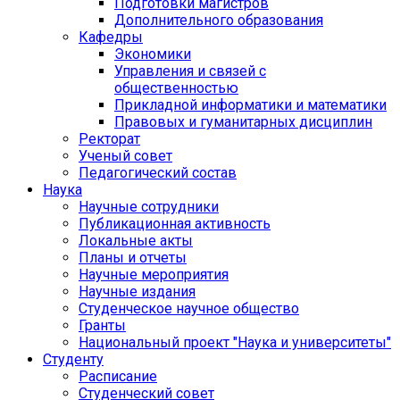
Подготовки магистров
Дополнительного образования
Кафедры
Экономики
Управления и связей с
общественностью
Прикладной информатики и математики
Правовых и гуманитарных дисциплин
Ректорат
Ученый совет
Педагогический состав
Наука
Научные сотрудники
Публикационная активность
Локальные акты
Планы и отчеты
Научные мероприятия
Научные издания
Студенческое научное общество
Гранты
Национальный проект "Наука и университеты"
Студенту
Расписание
Студенческий совет