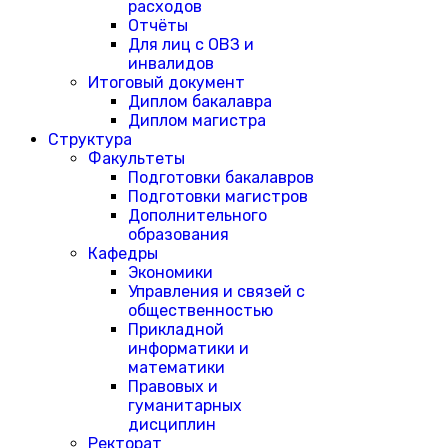
расходов
Отчёты
Для лиц с ОВЗ и
инвалидов
Итоговый документ
Диплом бакалавра
Диплом магистра
Структура
Факультеты
Подготовки бакалавров
Подготовки магистров
Дополнительного
образования
Кафедры
Экономики
Управления и связей с
общественностью
Прикладной
информатики и
математики
Правовых и
гуманитарных
дисциплин
Ректорат