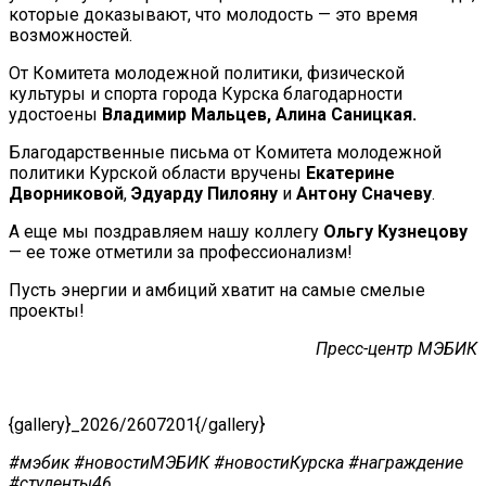
которые доказывают, что молодость — это время
возможностей.
От Комитета молодежной политики, физической
культуры и спорта города Курска благодарности
удостоены
Владимир Мальцев,
Алина Саницкая.
Благодарственные письма от Комитета молодежной
политики Курской области вручены
Екатерине
Дворниковой
,
Эдуарду Пилояну
и
Антону Сначеву
.
А еще мы поздравляем нашу коллегу
Ольгу Кузнецову
— ее тоже отметили за профессионализм!
Пусть энергии и амбиций хватит на самые смелые
проекты!
Пресс-центр МЭБИК
{gallery}_2026/2607201{/gallery}
#мэбик #новостиМЭБИК #новостиКурска #награждение
#студенты46