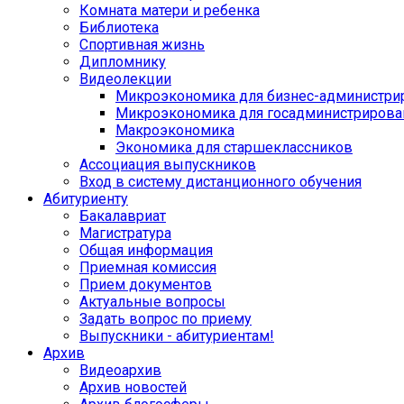
Комната матери и ребенка
Библиотека
Спортивная жизнь
Дипломнику
Видеолекции
Микроэкономика для бизнес-администри
Микроэкономика для госадминистрирова
Макроэкономика
Экономика для старшеклассников
Ассоциация выпускников
Вход в систему дистанционного обучения
Абитуриенту
Бакалавриат
Магистратура
Общая информация
Приемная комиссия
Прием документов
Актуальные вопросы
Задать вопрос по приему
Выпускники - абитуриентам!
Архив
Видеоархив
Архив новостей