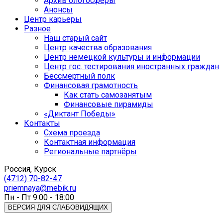
Архив блогосферы
Анонсы
Центр карьеры
Разное
Наш старый сайт
Центр качества образования
Центр немецкой культуры и информации
Центр гос. тестирования иностранных граждан
Бессмертный полк
Финансовая грамотность
Как стать самозанятым
Финансовые пирамиды
«Диктант Победы»
Контакты
Схема проезда
Контактная информация
Региональные партнёры
Россия, Курск
(4712) 70-82-47
priemnaya@mebik.ru
Пн - Пт 9:00 - 18:00
ВЕРСИЯ ДЛЯ СЛАБОВИДЯЩИХ