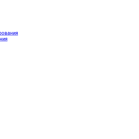
рования
ния