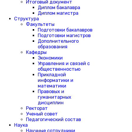
Итоговый документ
Диплом бакалавра
Диплом магистра
Структура
Факультеты
Подготовки бакалавров
Подготовки магистров
Дополнительного
образования
Кафедры
Экономики
Управления и связей с
общественностью
Прикладной
информатики и
математики
Правовых и
гуманитарных
дисциплин
Ректорат
Ученый совет
Педагогический состав
Наука
Научные сотрудники