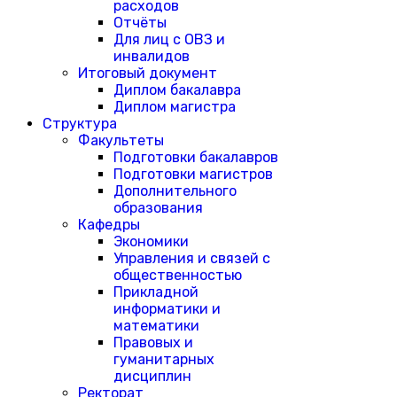
расходов
Отчёты
Для лиц с ОВЗ и
инвалидов
Итоговый документ
Диплом бакалавра
Диплом магистра
Структура
Факультеты
Подготовки бакалавров
Подготовки магистров
Дополнительного
образования
Кафедры
Экономики
Управления и связей с
общественностью
Прикладной
информатики и
математики
Правовых и
гуманитарных
дисциплин
Ректорат