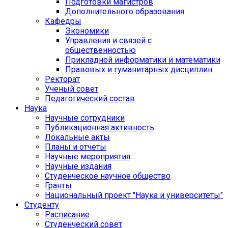
Подготовки магистров
Дополнительного образования
Кафедры
Экономики
Управления и связей с
общественностью
Прикладной информатики и математики
Правовых и гуманитарных дисциплин
Ректорат
Ученый совет
Педагогический состав
Наука
Научные сотрудники
Публикационная активность
Локальные акты
Планы и отчеты
Научные мероприятия
Научные издания
Студенческое научное общество
Гранты
Национальный проект "Наука и университеты"
Студенту
Расписание
Студенческий совет