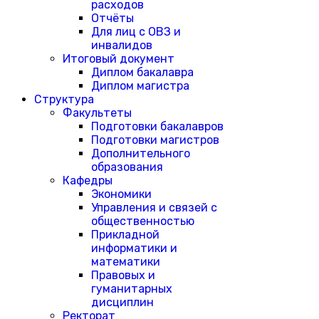
расходов
Отчёты
Для лиц с ОВЗ и
инвалидов
Итоговый документ
Диплом бакалавра
Диплом магистра
Структура
Факультеты
Подготовки бакалавров
Подготовки магистров
Дополнительного
образования
Кафедры
Экономики
Управления и связей с
общественностью
Прикладной
информатики и
математики
Правовых и
гуманитарных
дисциплин
Ректорат