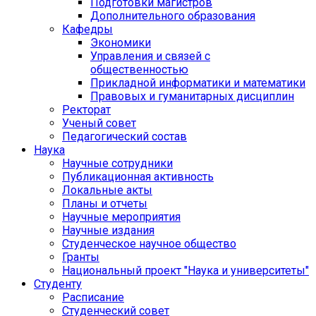
Подготовки магистров
Дополнительного образования
Кафедры
Экономики
Управления и связей с
общественностью
Прикладной информатики и математики
Правовых и гуманитарных дисциплин
Ректорат
Ученый совет
Педагогический состав
Наука
Научные сотрудники
Публикационная активность
Локальные акты
Планы и отчеты
Научные мероприятия
Научные издания
Студенческое научное общество
Гранты
Национальный проект "Наука и университеты"
Студенту
Расписание
Студенческий совет