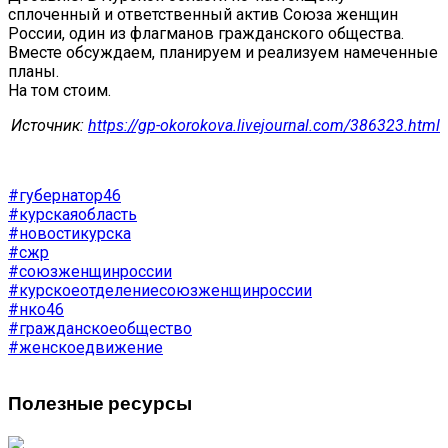
сплоченный и ответственный актив Союза женщин
России, один из флагманов гражданского общества.
Вместе обсуждаем, планируем и реализуем намеченные
планы.
На том стоим.
Источник:
https://gp-okorokova.livejournal.com/386323.html
#губернатор46
#курскаяобласть
#новостикурска
#сжр
#союзженщинроссии
#курскоеотделениесоюзженщинроссии
#нко46
#гражданскоеобщество
#женскоедвижение
Полезные ресурсы