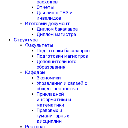
расходов
Отчёты
Для лиц с ОВЗ и
инвалидов
Итоговый документ
Диплом бакалавра
Диплом магистра
Структура
Факультеты
Подготовки бакалавров
Подготовки магистров
Дополнительного
образования
Кафедры
Экономики
Управления и связей с
общественностью
Прикладной
информатики и
математики
Правовых и
гуманитарных
дисциплин
Ректорат