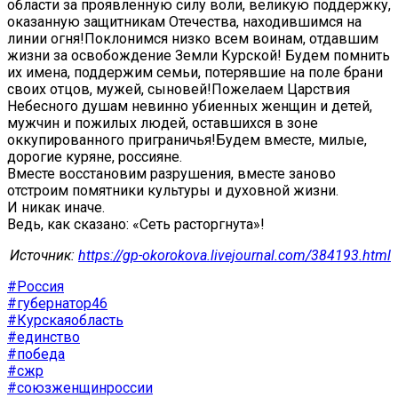
области за проявленную силу воли, великую поддержку,
оказанную защитникам Отечества, находившимся на
линии огня!Поклонимся низко всем воинам, отдавшим
жизни за освобождение Земли Курской! Будем помнить
их имена, поддержим семьи, потерявшие на поле брани
своих отцов, мужей, сыновей!Пожелаем Царствия
Небесного душам невинно убиенных женщин и детей,
мужчин и пожилых людей, оставшихся в зоне
оккупированного приграничья!Будем вместе, милые,
дорогие куряне, россияне.
Вместе восстановим разрушения, вместе заново
отстроим помятники культуры и духовной жизни.
И никак иначе.
Ведь, как сказано: «Сеть расторгнута»!
Источник:
https://gp-okorokova.livejournal.com/384193.html
#Россия
#губернатор46
#Курскаяобласть
#единство
#победа
#сжр
#союзженщинроссии