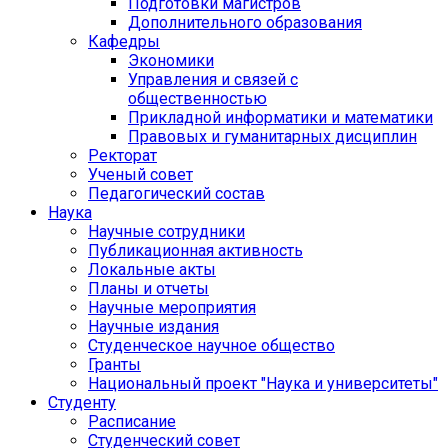
Подготовки магистров
Дополнительного образования
Кафедры
Экономики
Управления и связей с
общественностью
Прикладной информатики и математики
Правовых и гуманитарных дисциплин
Ректорат
Ученый совет
Педагогический состав
Наука
Научные сотрудники
Публикационная активность
Локальные акты
Планы и отчеты
Научные мероприятия
Научные издания
Студенческое научное общество
Гранты
Национальный проект "Наука и университеты"
Студенту
Расписание
Студенческий совет