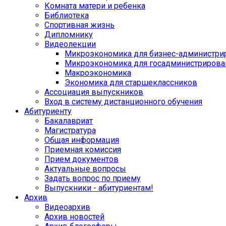
Комната матери и ребенка
Библиотека
Спортивная жизнь
Дипломнику
Видеолекции
Микроэкономика для бизнес-администри
Микроэкономика для госадминистрирова
Макроэкономика
Экономика для старшеклассников
Ассоциация выпускников
Вход в систему дистанционного обучения
Абитуриенту
Бакалавриат
Магистратура
Общая информация
Приемная комиссия
Прием документов
Актуальные вопросы
Задать вопрос по приему
Выпускники - абитуриентам!
Архив
Видеоархив
Архив новостей