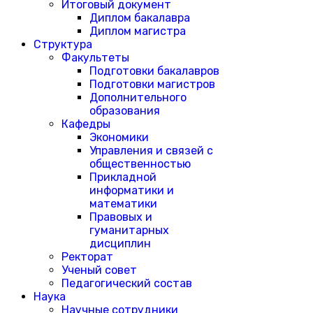
Итоговый документ
Диплом бакалавра
Диплом магистра
Структура
Факультеты
Подготовки бакалавров
Подготовки магистров
Дополнительного
образования
Кафедры
Экономики
Управления и связей с
общественностью
Прикладной
информатики и
математики
Правовых и
гуманитарных
дисциплин
Ректорат
Ученый совет
Педагогический состав
Наука
Научные сотрудники