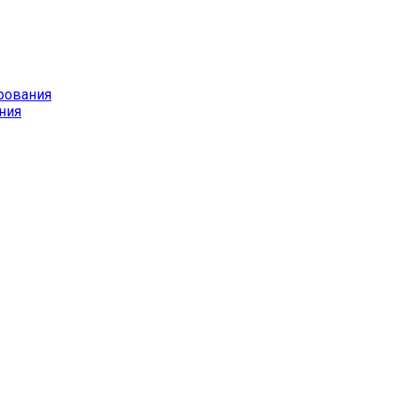
рования
ния