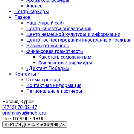
Архив блогосферы
Анонсы
Центр карьеры
Разное
Наш старый сайт
Центр качества образования
Центр немецкой культуры и информации
Центр гос. тестирования иностранных граждан
Бессмертный полк
Финансовая грамотность
Как стать самозанятым
Финансовые пирамиды
«Диктант Победы»
Контакты
Схема проезда
Контактная информация
Региональные партнёры
Россия, Курск
(4712) 70-82-47
priemnaya@mebik.ru
Пн - Пт 9:00 - 18:00
ВЕРСИЯ ДЛЯ СЛАБОВИДЯЩИХ