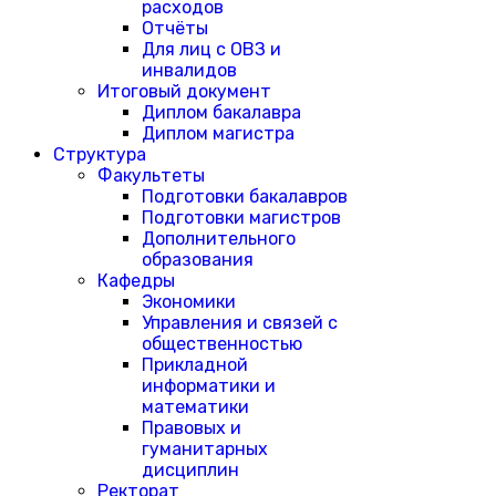
расходов
Отчёты
Для лиц с ОВЗ и
инвалидов
Итоговый документ
Диплом бакалавра
Диплом магистра
Структура
Факультеты
Подготовки бакалавров
Подготовки магистров
Дополнительного
образования
Кафедры
Экономики
Управления и связей с
общественностью
Прикладной
информатики и
математики
Правовых и
гуманитарных
дисциплин
Ректорат