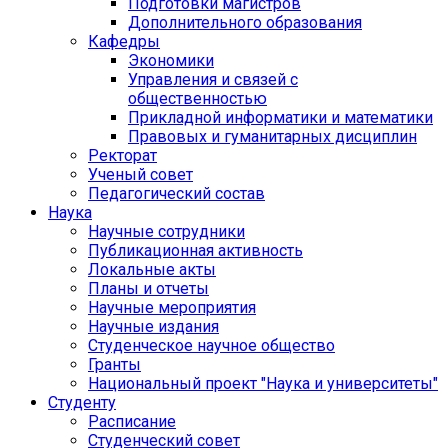
Подготовки магистров
Дополнительного образования
Кафедры
Экономики
Управления и связей с
общественностью
Прикладной информатики и математики
Правовых и гуманитарных дисциплин
Ректорат
Ученый совет
Педагогический состав
Наука
Научные сотрудники
Публикационная активность
Локальные акты
Планы и отчеты
Научные мероприятия
Научные издания
Студенческое научное общество
Гранты
Национальный проект "Наука и университеты"
Студенту
Расписание
Студенческий совет