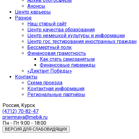
Архив блогосферы
Анонсы
Центр карьеры
Разное
Наш старый сайт
Центр качества образования
Центр немецкой культуры и информации
Центр гос. тестирования иностранных граждан
Бессмертный полк
Финансовая грамотность
Как стать самозанятым
Финансовые пирамиды
«Диктант Победы»
Контакты
Схема проезда
Контактная информация
Региональные партнёры
Россия, Курск
(4712) 70-82-47
priemnaya@mebik.ru
Пн - Пт 9:00 - 18:00
ВЕРСИЯ ДЛЯ СЛАБОВИДЯЩИХ