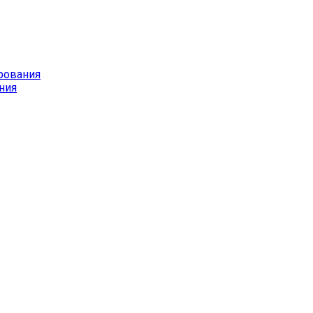
рования
ния