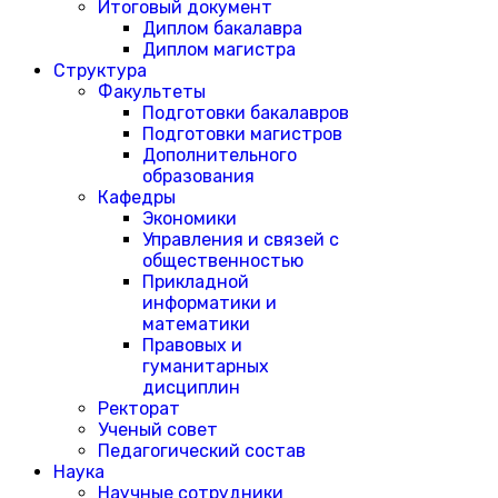
Итоговый документ
Диплом бакалавра
Диплом магистра
Структура
Факультеты
Подготовки бакалавров
Подготовки магистров
Дополнительного
образования
Кафедры
Экономики
Управления и связей с
общественностью
Прикладной
информатики и
математики
Правовых и
гуманитарных
дисциплин
Ректорат
Ученый совет
Педагогический состав
Наука
Научные сотрудники