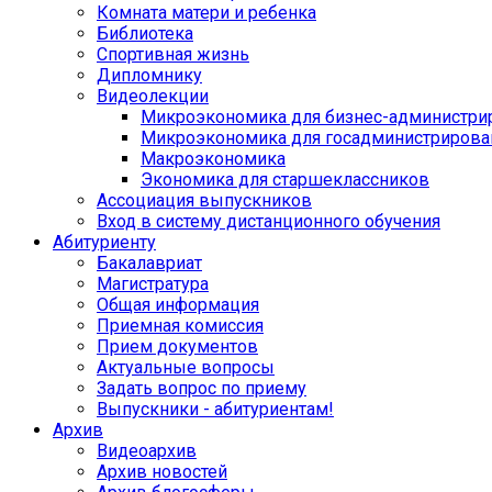
Комната матери и ребенка
Библиотека
Спортивная жизнь
Дипломнику
Видеолекции
Микроэкономика для бизнес-администри
Микроэкономика для госадминистрирова
Макроэкономика
Экономика для старшеклассников
Ассоциация выпускников
Вход в систему дистанционного обучения
Абитуриенту
Бакалавриат
Магистратура
Общая информация
Приемная комиссия
Прием документов
Актуальные вопросы
Задать вопрос по приему
Выпускники - абитуриентам!
Архив
Видеоархив
Архив новостей